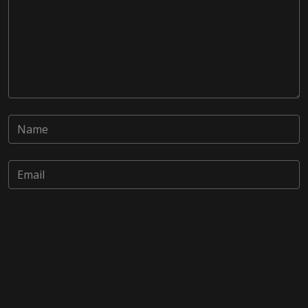
Save my name, email, and website in this browser for the
next time I comment.
Post Comment