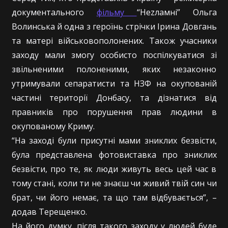
документального
фільму
“Неzламні” Ольга
Волинська й одна з героїнь стрічки Ірина Довгань
та матері військовополонених. Також учасники
заходу мали змогу особисто поспілкуватися зі
звільненими полоненими, яких незаконно
утримували сепаратисти та НЗФ на окупованій
частині території Донбасу, та дізнатися від
правників про порушення прав людини в
окупованому Криму.
“На заході були присутні мами зниклих безвісти,
була представлена фотовиставка про зниклих
безвісти, про те, як люди живуть весь цей час в
тому стані, коли ти не знаєш чи живий твій син чи
брат, чи його немає, та що там відбувається”, –
додав Терещенко.
На його думку, після такого заходу у людей буде